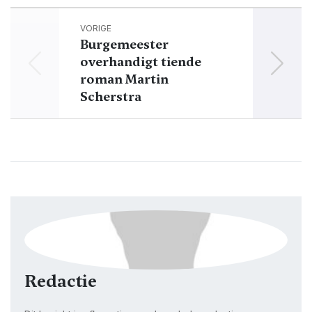
VORIGE
Burgemeester
overhandigt tiende
inf
roman Martin
Scherstra
Redactie