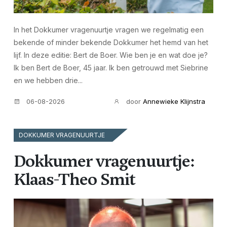
In het Dokkumer vragenuurtje vragen we regelmatig een
bekende of minder bekende Dokkumer het hemd van het
lijf. In deze editie: Bert de Boer. Wie ben je en wat doe je?
Ik ben Bert de Boer, 45 jaar. Ik ben getrouwd met Siebrine
en we hebben drie...
06-08-2026
door
Annewieke Klijnstra
DOKKUMER VRAGENUURTJE
Dokkumer vragenuurtje:
Klaas-Theo Smit