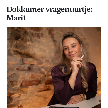
Dokkumer vragenuurtje:
Marit