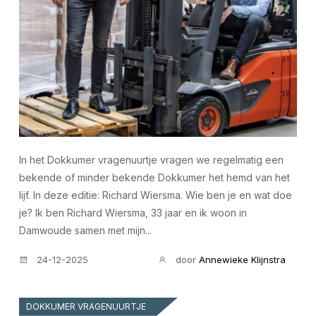
In het Dokkumer vragenuurtje vragen we regelmatig een
bekende of minder bekende Dokkumer het hemd van het
lijf. In deze editie: Richard Wiersma. Wie ben je en wat doe
je? Ik ben Richard Wiersma, 33 jaar en ik woon in
Damwoude samen met mijn...
24-12-2025
door
Annewieke Klijnstra
DOKKUMER VRAGENUURTJE