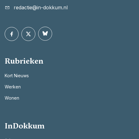
redactie@in-dokkum.nl
Rubrieken
Kort Nieuws
Werken
Wonen
InDokkum