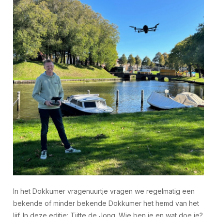
In het Dokkumer vragenuurtje vragen we regelmatig een
bekende of minder bekende Dokkumer het hemd van het
lijf. In deze editie: Tjitte de Jong. Wie ben je en wat doe je?