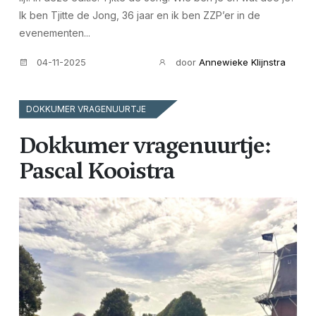
Ik ben Tjitte de Jong, 36 jaar en ik ben ZZP’er in de
evenementen...
04-11-2025
door
Annewieke Klijnstra
DOKKUMER VRAGENUURTJE
Dokkumer vragenuurtje:
Pascal Kooistra