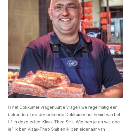
In het Dokkumer vragenuurtje vragen we regelmatig een
bekende of minder bekende Dokkumer het hemd van het
lijf. In deze editie: Klaas-Theo Smit. Wie ben je en wat doe
je? Ik ben Klaas-Theo Smit en ik ben eigenaar van