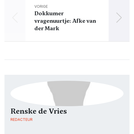
VORIGE
Dokkumer
vragenuurtje: Afke van
V
der Mark
Renske de Vries
REDACTEUR