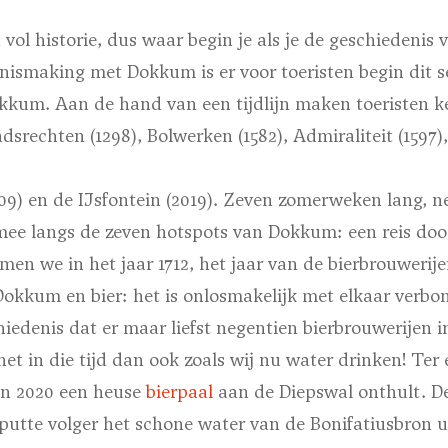
vol historie, dus waar begin je als je de geschiedenis 
nismaking met Dokkum is er voor toeristen begin dit 
kkum. Aan de hand van een tijdlijn maken toeristen k
adsrechten (1298), Bolwerken (1582), Admiraliteit (1597)
909) en de IJsfontein (2019). Zeven zomerweken lang, 
ee langs de zeven hotspots van Dokkum: een reis door 
men we in het jaar 1712, het jaar van de bierbrouwerije
okkum en bier: het is onlosmakelijk met elkaar verbo
iedenis dat er maar liefst negentien bierbrouwerijen 
t in die tijd dan ook zoals wij nu water drinken! Ter 
in 2020 een heuse
bierpaal
aan de Diepswal onthult. De
putte volger het schone water van de Bonifatiusbron u