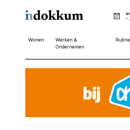
Vr
7 
Wonen
Werken &
Rubri
Ondernemen