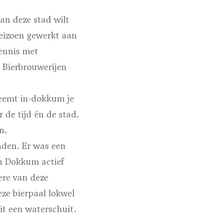
van deze stad wilt
seizoen gewerkt aan
ennis met
, Bierbrouwerijen
neemt in-dokkum je
de tijd én de stad.
n.
nden. Er was een
in Dokkum actief
ere van deze
ze bierpaal lokwel
it een waterschuit.