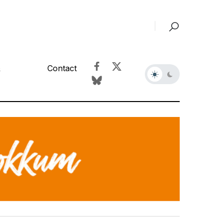
&
Contact
r