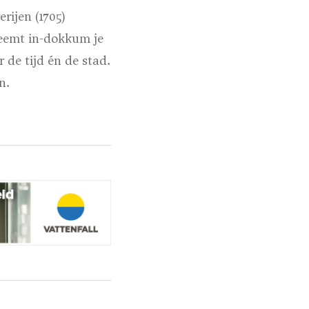
erijen (1705)
neemt in-dokkum je
de tijd én de stad.
n.