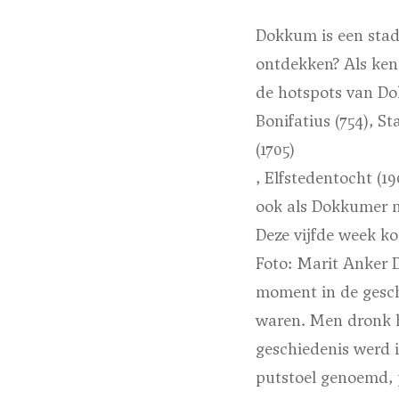
Dokkum is een stad 
ontdekken? Als ken
de hotspots van Do
Bonifatius (754), St
(1705)
, Elfstedentocht (1
ook als Dokkumer m
Deze vijfde week ko
Foto: Marit Anker
D
moment in de gesch
waren. Men dronk he
geschiedenis werd 
putstoel genoemd, 