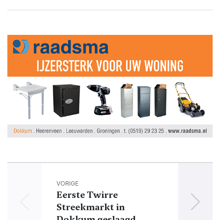
VORIGE
Eerste Twirre
Zome
Streekmarkt in
Dokkum geslaagd