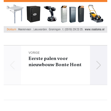
VORIGE
Eerste palen voor
nieuwbouw Bonte Hont
gem