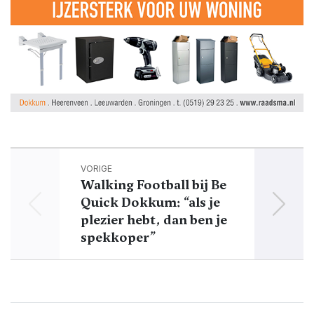
VORIGE
Walking Football bij Be
Met d
Quick Dokkum: “als je
en de
plezier hebt, dan ben je
spekkoper”