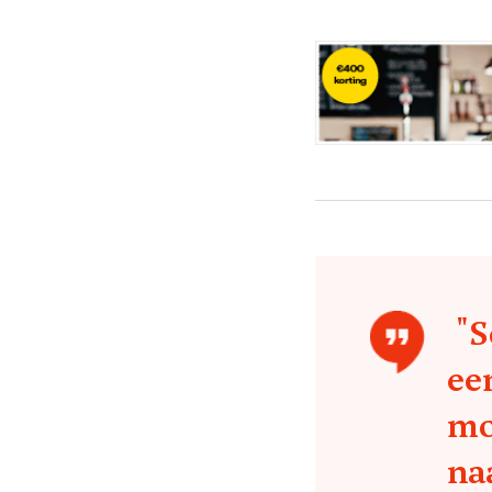
"S
ee
mo
na