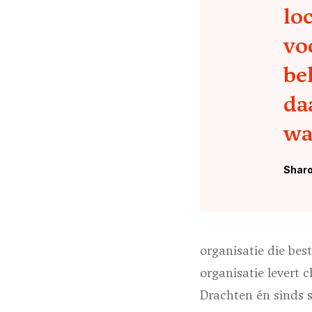
lo
vo
be
da
wac
Sharo
organisatie die bes
organisatie levert 
Drachten én sinds 