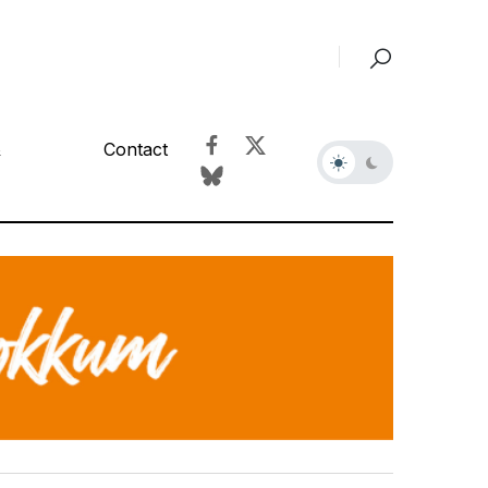
&
Contact
r