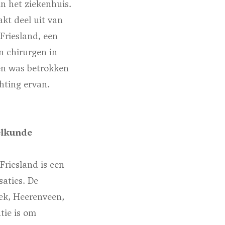
n het ziekenhuis.
kt deel uit van
Friesland, een
n chirurgen in
 en was betrokken
chting ervan.
elkunde
riesland is een
saties. De
eek, Heerenveen,
tie is om