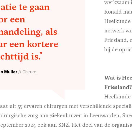
werkzaam i
catie te gaan
Ronald maa
or een
Heelkunde 
handeling, als
netwerk va
Friesland,
ar een kortere
bij de opri
httijd is."
n Muller
// Chirurg
Wat is He
Friesland?
Heelkunde F
taat uit 55 ervaren chirurgen met verschillende speciali
chirurgische zorg aan ziekenhuizen in Leeuwarden, Sn
september 2024 ook aan SNZ. Het doel van de organisa