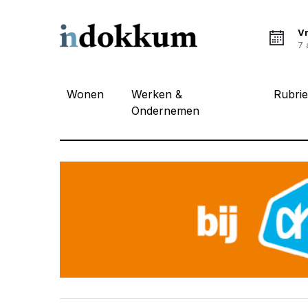
Vr
7 
Wonen
Werken &
Rubri
Ondernemen