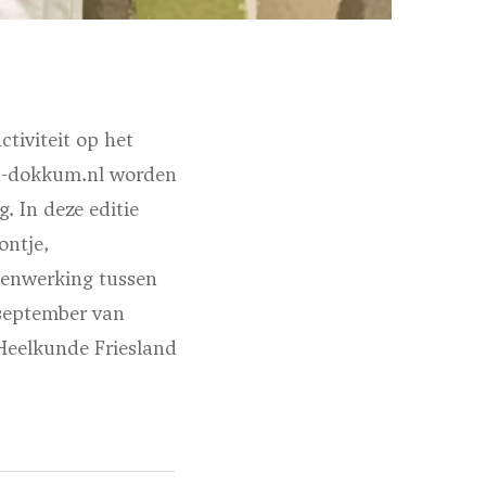
tiviteit op het
in-dokkum.nl worden
. In deze editie
ontje,
menwerking tussen
 september van
 Heelkunde Friesland