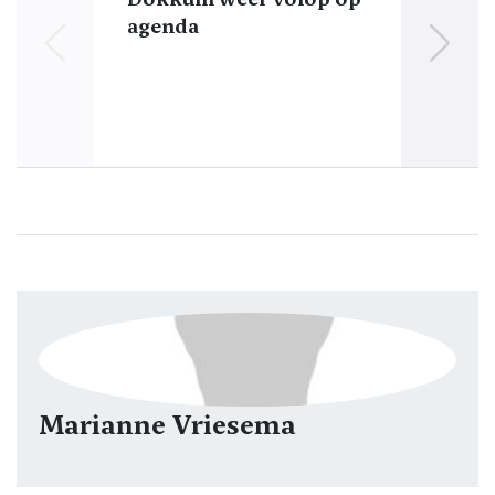
agenda
w
Marianne Vriesema