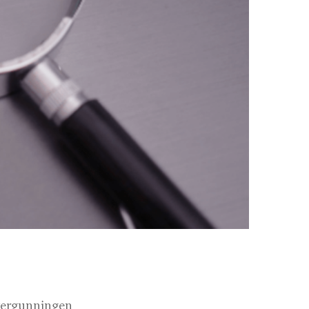
 vergunningen