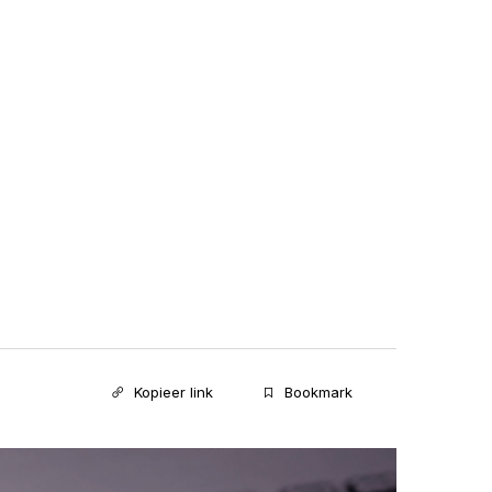
Kopieer link
Bookmark