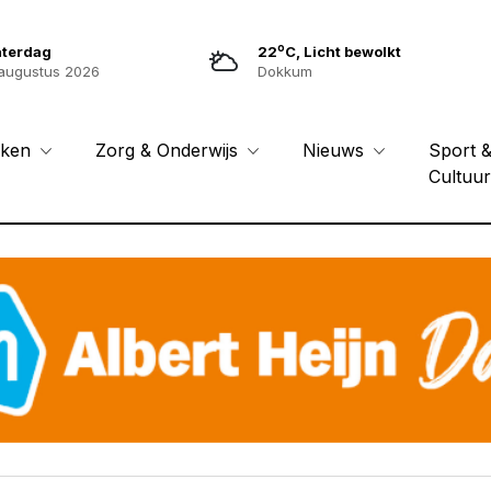
o
aterdag
22
C, Licht bewolkt
augustus 2026
Dokkum
Sport 
eken
Zorg & Onderwijs
Nieuws
Cultuu