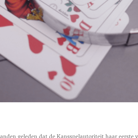
anden geleden dat de Kansspelautoriteit haar eerste