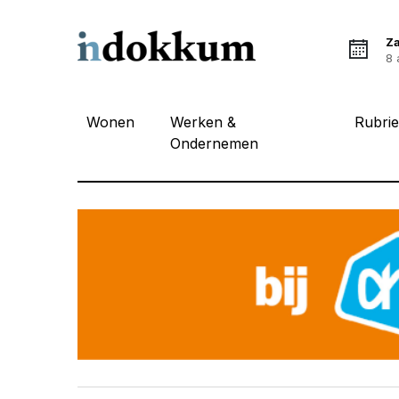
Z
8 
Wonen
Werken &
Rubri
Ondernemen