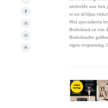
uitdeelde aan tien 
er nu al bijna twin
Wat specialisten he
Nederland en van d
Nederlandse gokfan
eigen vergunning. 