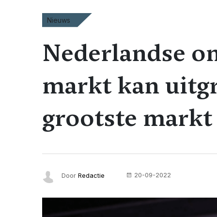
Nieuws
Nederlandse on
markt kan uitgr
grootste markt
20-09-2022
Door
Redactie