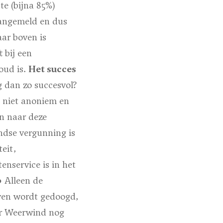
te (bijna 85%)
aangemeld en dus
aar boven is
 bij een
 oud is.
Het succes
 dan zo succesvol?
n niet anoniem en
n naar deze
ndse vergunning is
eit,
enservice is in het
● Alleen de
jven wordt gedoogd,
er Weerwind nog