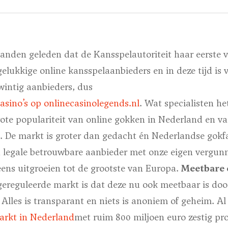
anden geleden dat de Kansspelautoriteit haar eerste
gelukkige online kansspelaanbieders en in deze tijd is 
twintig aanbieders, dus
casino’s op onlinecasinolegends.nl
. Wat specialisten h
grote populariteit van online gokken in Nederland en 
 De markt is groter dan gedacht én Nederlandse gokfa
n legale betrouwbare aanbieder met onze eigen vergun
ens uitgroeien tot de grootste van Europa.
Meetbare c
gereguleerde markt is dat deze nu ook meetbaar is doo
 Alles is transparant en niets is anoniem of geheim. Al
rkt in Nederland
met ruim 800 miljoen euro zestig pr