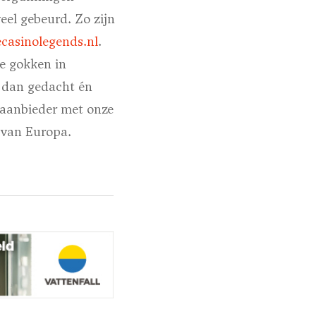
veel gebeurd. Zo zijn
ecasinolegends.nl
.
ne gokken in
 dan gedacht én
 aanbieder met onze
 van Europa.