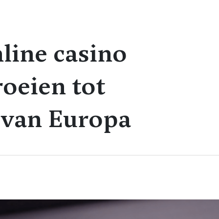
line casino
oeien tot
 van Europa