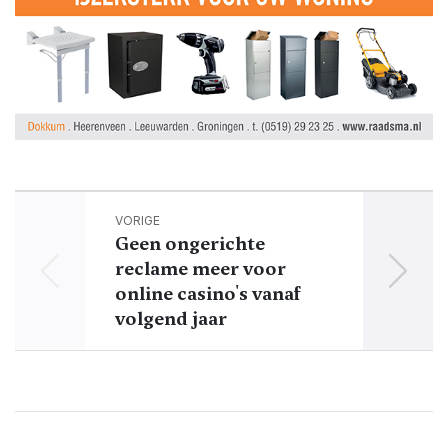
VORIGE
Geen ongerichte
N
reclame meer voor
online casino's vanaf
uitgr
volgend jaar