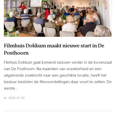
Filmhuis Dokkum maakt nieuwe start in De
Posthoorn
Filmhuis Dokkum gaat komend seizoen verder in de bovenzaal
van De Posthoorn. Na maanden van onzekerheid en een
uitgebreide zoektocht naar een geschikte locatie, heeft het
bestuur besloten de filmvoorstellingen daar voort te zetten. De
eerste...
2026-07-20