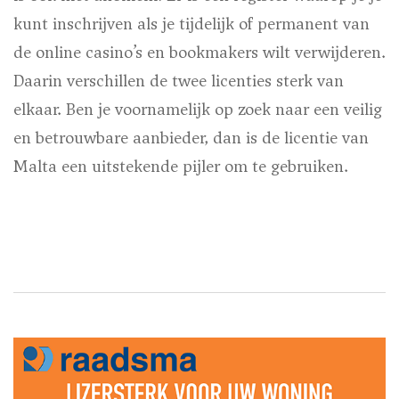
kunt inschrijven als je tijdelijk of permanent van
de online casino’s en bookmakers wilt verwijderen.
Daarin verschillen de twee licenties sterk van
elkaar. Ben je voornamelijk op zoek naar een veilig
en betrouwbare aanbieder, dan is de licentie van
Malta een uitstekende pijler om te gebruiken.