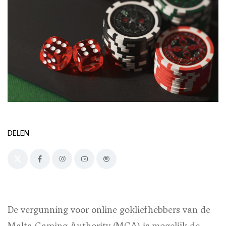
DELEN
De vergunning voor online gokliefhebbers van de
Malta Gaming Authority (MGA) is mogelijk de