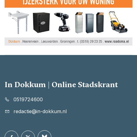
In Dokkum | Online Stadskrant
0519724600
redactie@in-dokkum.nl