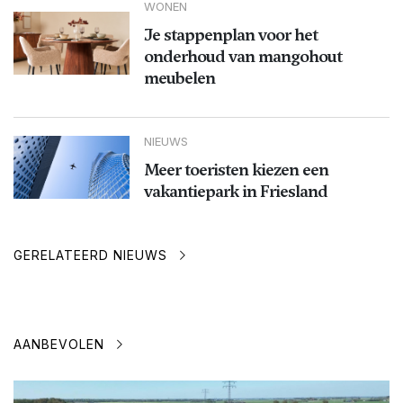
WONEN
Je stappenplan voor het
onderhoud van mangohout
meubelen
NIEUWS
Meer toeristen kiezen een
vakantiepark in Friesland
GERELATEERD NIEUWS
AANBEVOLEN