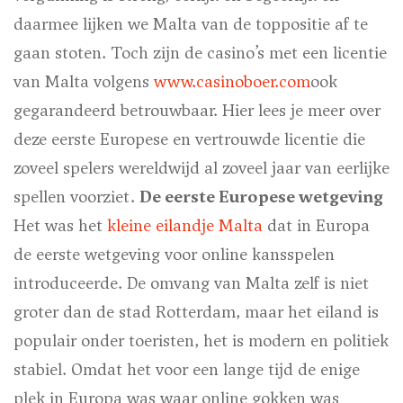
daarmee lijken we Malta van de toppositie af te
gaan stoten. Toch zijn de casino’s met een licentie
van Malta volgens
www.casinoboer.com
ook
gegarandeerd betrouwbaar. Hier lees je meer over
deze eerste Europese en vertrouwde licentie die
zoveel spelers wereldwijd al zoveel jaar van eerlijke
spellen voorziet.
De eerste Europese wetgeving
Het was het
kleine eilandje Malta
dat in Europa
de eerste wetgeving voor online kansspelen
introduceerde. De omvang van Malta zelf is niet
groter dan de stad Rotterdam, maar het eiland is
populair onder toeristen, het is modern en politiek
stabiel. Omdat het voor een lange tijd de enige
plek in Europa was waar online gokken was