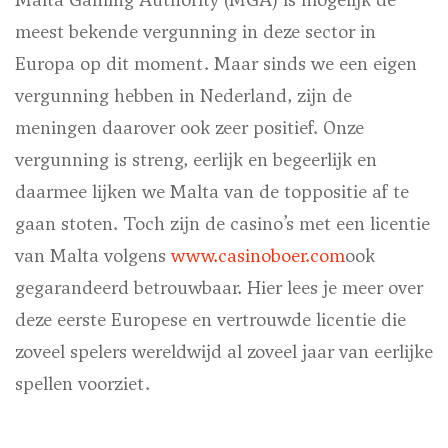
meest bekende vergunning in deze sector in
Europa op dit moment. Maar sinds we een eigen
vergunning hebben in Nederland, zijn de
meningen daarover ook zeer positief. Onze
vergunning is streng, eerlijk en begeerlijk en
daarmee lijken we Malta van de toppositie af te
gaan stoten. Toch zijn de casino’s met een licentie
van Malta volgens
www.casinoboer.com
ook
gegarandeerd betrouwbaar. Hier lees je meer over
deze eerste Europese en vertrouwde licentie die
zoveel spelers wereldwijd al zoveel jaar van eerlijke
spellen voorziet.