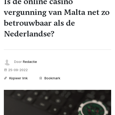
Is de online casino
vergunning van Malta net zo
betrouwbaar als de
Nederlandse?
Door
Redactie
25-09-2022
Kopieer link
Bookmark