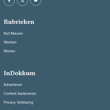
Rubrieken
Kort Nieuws
Werken
Wonen
InDokkum
Adverteren
Content Aanleveren
Privacy Verklaring