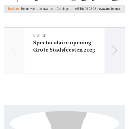
VORIGE
Spectaculaire opening
Ve
Grote Stadsfeesten 2023
Do