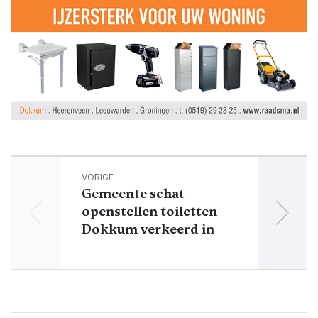
VORIGE
Gemeente schat
INB
openstellen toiletten
Dokkum verkeerd in
t
geme