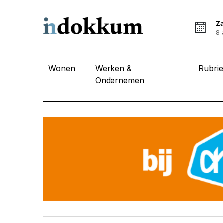
Z
8 
Wonen
Werken &
Rubri
Ondernemen