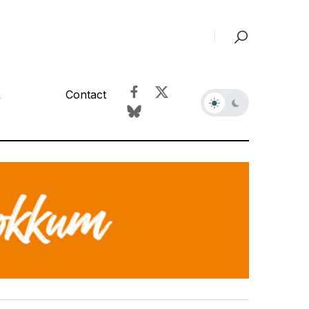
&
Contact
r