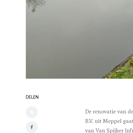
DELEN
De renovatie van d
B.V. uit Meppel ga
van Van Spijker In