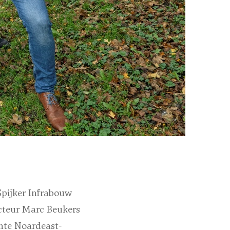
Spijker Infrabouw
cteur Marc Beukers
nte Noardeast-