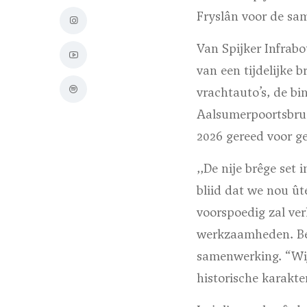
Fryslân voor de s
Van Spijker Infrab
van een tijdelijke b
vrachtauto’s, de b
Aalsumerpoortsbru
2026 gereed voor ge
,,De nije brêge se
bliid dat we nou û
voorspoedig zal ve
werkzaamheden. Beuk
samenwerking. “Wi
historische karakte