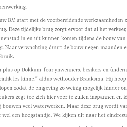
amenwerking.
ouw B.V. start met de voorbereidende werkzaamheden z
rug. Deze tijdelijke brug zorgt ervoor dat al het verkeer
innenstad in en uit kunnen komen tijdens de bouw van
g. Naar verwachting duurt de bouw negen maanden en
bruik.
t in plus op Dokkum, foar ynwenners, besikers en ûnde
teinlik los kinne,” aldus wethouder Braaksma. Hij hoo
rlopen zodat de omgeving zo weinig mogelijk hinder o
ers zegt toe zich hier voor te zullen inspannen en ki
j bouwen veel waterwerken. Maar deze brug wordt va
r wel een hoogstandje. We kijken uit naar het eindresu