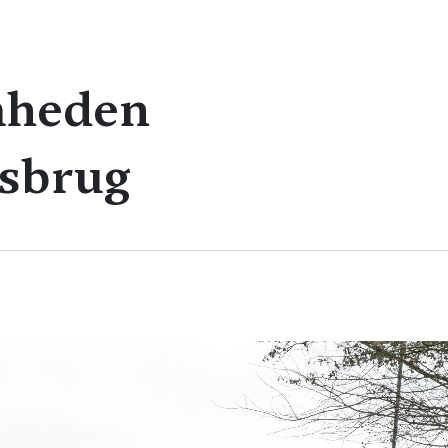
mheden
sbrug