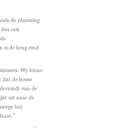
oals de plaatsing
, dus ook
 de
 is de brug eind
rnimmers. Wy binne
pt dat de bouw
ndervindt van de
jkt uit naar de
nwege het
ltaat.”