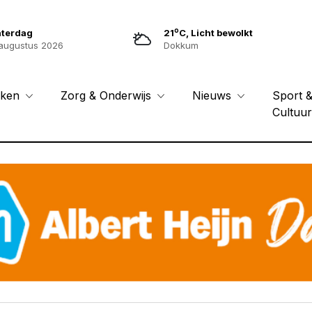
o
aterdag
21
C, Licht bewolkt
augustus 2026
Dokkum
Sport 
eken
Zorg & Onderwijs
Nieuws
Cultuu