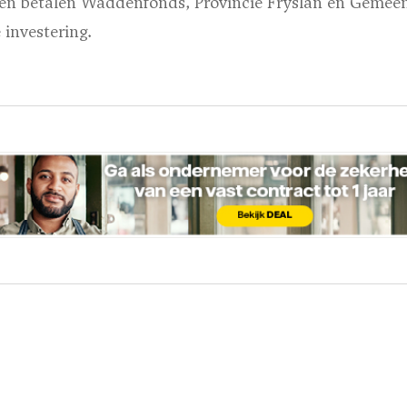
en betalen Waddenfonds, Provincie Fryslân en Gemee
investering.