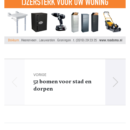
VORIGE
52 bomen voor stad en
Sta
dorpen
Aa