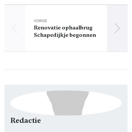
VORIGE
Renovatie ophaalbrug
Dokk
Schapedijkje begonnen
Redactie