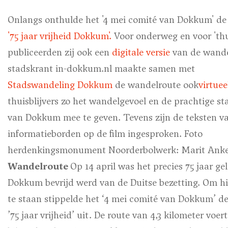
Onlangs onthulde het '4 mei comité van Dokkum' de
'75 jaar vrijheid Dokkum'.
Voor onderweg en voor 'thui
publiceerden zij ook een
digitale versie
van de wande
stadskrant in-dokkum.nl maakte samen met
Stadswandeling Dokkum
de wandelroute ook
virtuee
thuisblijvers zo het wandelgevoel en de prachtige s
van Dokkum mee te geven. Tevens zijn de teksten v
informatieborden op de film ingesproken.
Foto
herdenkingsmonument Noorderbolwerk: Marit Ank
Wandelroute
Op 14 april was het precies 75 jaar ge
Dokkum bevrijd werd van de Duitse bezetting. Om hier
te staan stippelde het ‘4 mei comité van Dokkum’ d
’75 jaar vrijheid’ uit. De route van 4,3 kilometer voer