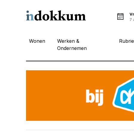
Vr
7 
Wonen
Werken &
Rubri
Ondernemen