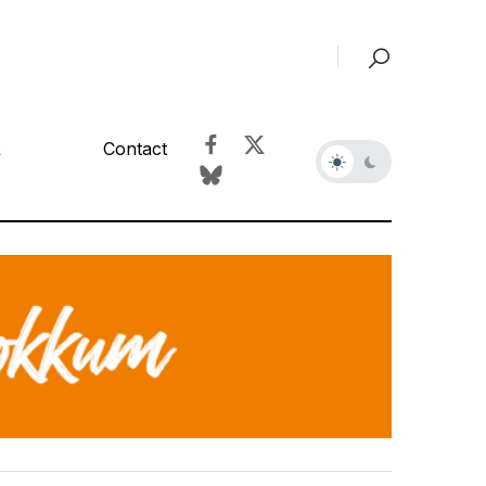
&
Contact
r