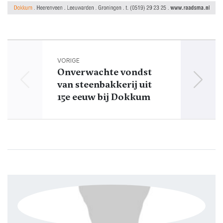
VORIGE
Onverwachte vondst
Sp
van steenbakkerij uit
zonni
15e eeuw bij Dokkum