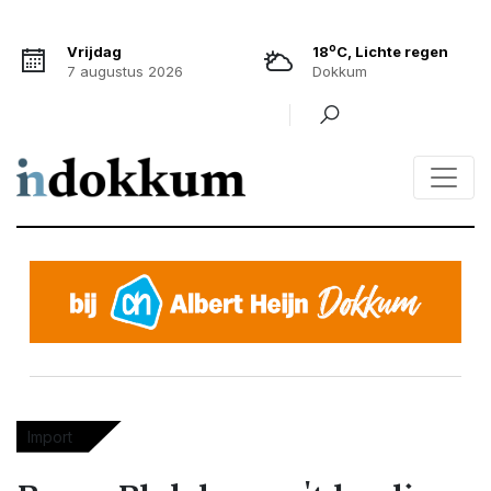
o
Vrijdag
18
C, Lichte regen
7 augustus 2026
Dokkum
Import