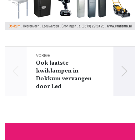
VORIGE
Ook laatste
St
kwiklampen in
V
Dokkum vervangen
door Led