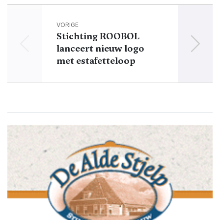
VORIGE
Stichting ROOBOL
‘Het 
lanceert nieuw logo
Dok
met estafetteloop