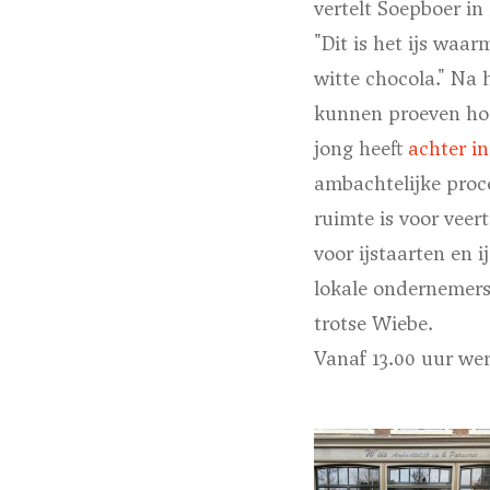
vertelt Soepboer in
"Dit is het ijs wa
witte chocola." Na 
kunnen proeven hoe 
jong heeft
achter i
ambachtelijke proce
ruimte is voor veer
voor ijstaarten en 
lokale ondernemers
trotse Wiebe.
Vanaf 13.00 uur wer