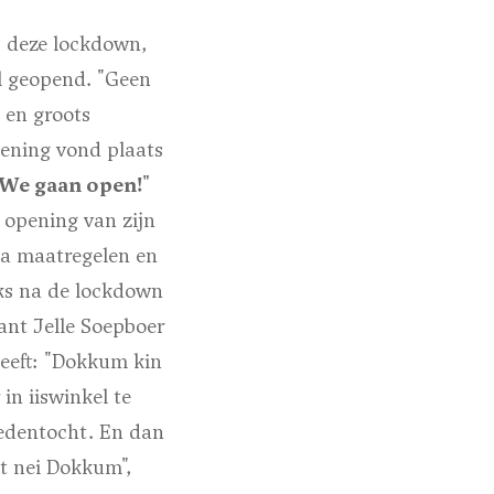
s deze lockdown,
l geopend. "Geen
f en groots
pening vond plaats
"We gaan open!"
 opening van zijn
na maatregelen en
ks na de lockdown
ant Jelle Soepboer
heeft: "Dokkum kin
 in iiswinkel te
tedentocht. En dan
mt nei Dokkum",