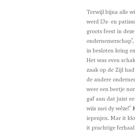
Terwijl bijna alle
werd IJs- en patis
groots feest in deze
ondernemerschap", 
in besloten kring e
Het was even schak
zaak op de Zijl ha
de andere ondernem
weer een beetje nor
gaf aan dat juist 
wiis mei dy wêze!"
iepenjen. Mar it kl
it prachtige ferhaa