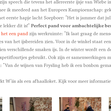
 zijn speech die tevens het allereerste ijsje van Wiebe 
armee ik meedeed aan het Europees Kampioenschap: ge
het eerste hapje lacht Soepboer: "Het is jammer dat jull
lekker dit is!"
Perfect pand voor ambachtelijke be
n het een pand
zijn werkruimte: "Ik laat graag de mens
s van het ijsbereiden zien. Voor in de winkel staat een
tien verschillende smaken ijs. In de winter wordt een de
ijspetitfourtjes gebruikt. Ook zijn er samenwerkingen m
: "Van de wijnen van Frysling heb ik een bonbon gema
kt W'iis als een afhaalloket. Kijk voor meer informati