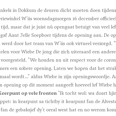
 winkels in Dokkum de deuren dicht moeten doen tijden
seriewinkel W'iis woensdagmorgen 16 december officiee
 tijd, maar dat je juist nú opengaat betuigt van veel le
gaf Aant Jelle Soepboer tijdens de opening aan. De o
n werd door het team van W'iis ook virtueel verzorgd.
elen voor Wiebe De jong die zich uiteraard een andere
d voorgesteld. "We houden nu uit respect voor de coro
ers een sobere opening. Laten we hopen dat het stra
maal wordt..." aldus Wiebe in zijn openingswoordje. A
een opening op dit moment aangeeft hoeveel lef Wiebe 
Keerpunt op vele fronten
"Ik tocht wol: wa doart hjir
oppet: in kearpunt sa tichtby it kearpunt fan de Alves
l fan de gebaksjef dy't oeral west hat en no werom ko