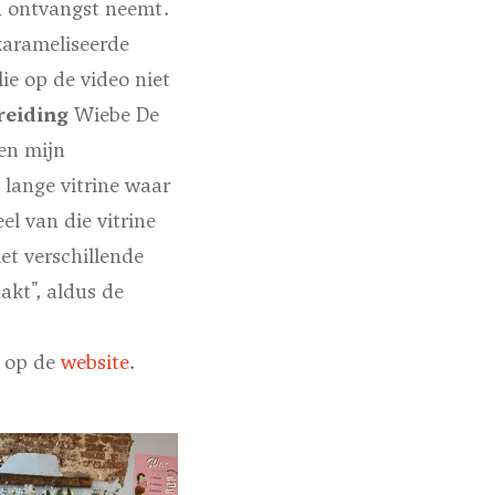
in ontvangst neemt.
karameliseerde
ie op de video niet
reiding
Wiebe De
en mijn
 lange vitrine waar
el van die vitrine
et verschillende
akt", aldus de
e op de
website
.