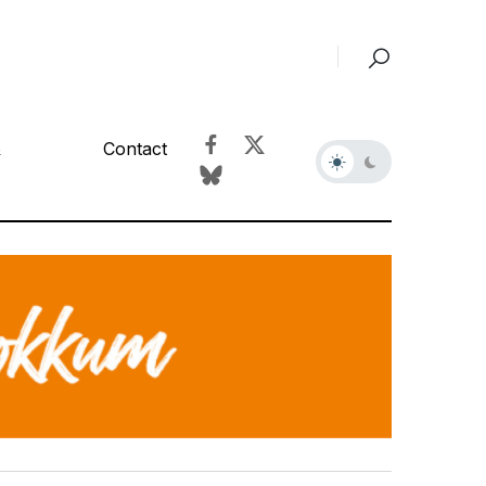
&
Contact
r