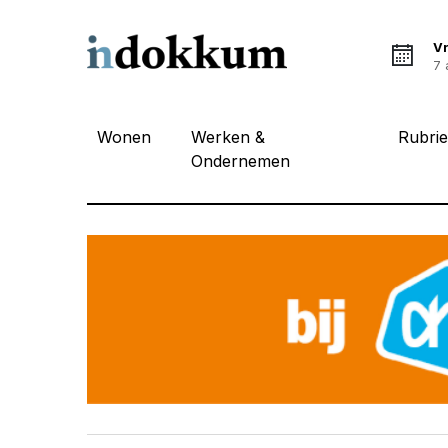
Vr
7 
Wonen
Werken &
Rubri
Ondernemen