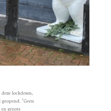
s deze lockdown,
l geopend. "Geen
f en groots