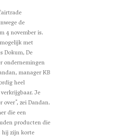
airtrade
vanwege de
/m 4 november is.
 mogelijk met
ens Dokum, De
er ondernemingen
 Dandan, manager KB
ordig heel
verkrijgbaar. Je
r over", zei Dandan.
er die een
zouden producten die
hij zijn korte