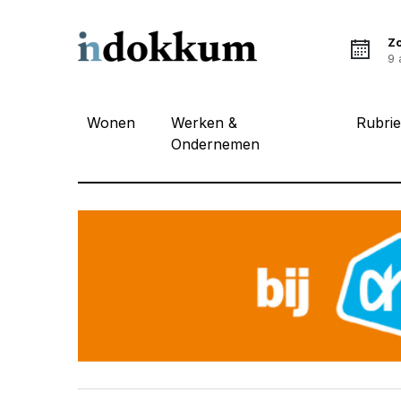
Z
9 
Wonen
Werken &
Rubri
Ondernemen