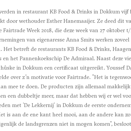
en in restaurant KB Food & Drinks in Dokkum vijf f
reikt door wethouder Esther Hanemaaijer. Ze deed dit 
e Fairtrade Week 2018, die deze week van 27 oktober t
rnemingen van eigenaresse Anna Smits werken zoveel
n. Het betreft de restaurants KB Food & Drinks, Haag
s en het Pannenkoekschip De Admiraal. Naast deze vi
thûske in Dokkum een certificaat uitgereikt. Youssef
elde over z’n motivatie voor Fairtrade. "Het is tegenwo
an mee te doen. De producten zijn allemaal makkelijk 
en een dubbeltje meer, maar dat hebben wij er wel voo
eleden met 'De Lekkernij' in Dokkum de eerste ondernem
"Het is aan de ene kant heel mooi, aan de andere kan 
eigenlijk de landsgrenzen niet in mogen komen", besloot 