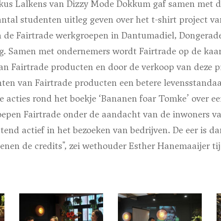
ikus Lalkens van Dizzy Mode Dokkum gaf samen met 
ntal studenten uitleg geven over het t-shirt project v
 de Fairtrade werkgroepen in Dantumadiel, Dongerade
. Samen met ondernemers wordt Fairtrade op de kaar
an Fairtrade producten en door de verkoop van deze p
ten van Fairtrade producten een betere levensstandaar
 de acties rond het boekje ‘Bananen foar Tomke’ over ee
epen Fairtrade onder de aandacht van de inwoners van
tend actief in het bezoeken van bedrijven. De eer is d
ienen de credits", zei wethouder Esther Hanemaaijer ti