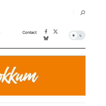
&
Contact
r