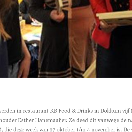
en in restaurant KB Food & Drinks in Dokkum vijf fa
thouder Esther Hanemaaijer. Ze deed dit vanwege de na
, die deze week van 27 oktober t/m 4 november is. De 