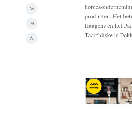
horecaonderneminge
producten. Het bet
Haagens en het Pan
Taarthûske in Dokku