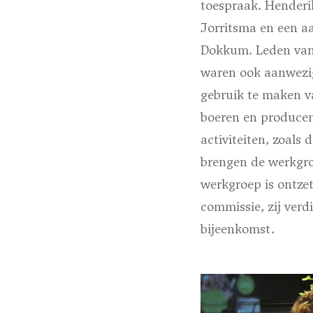
toespraak. Hender
Jorritsma en een aa
Dokkum. Leden van
waren ook aanwezig
gebruik te maken v
boeren en producen
activiteiten, zoals
brengen de werkgro
werkgroep is ontzet
commissie, zij verd
bijeenkomst.