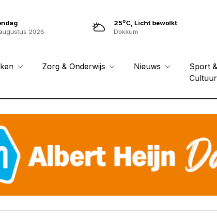
o
ondag
25
C, Licht bewolkt
augustus 2026
Dokkum
Sport 
eken
Zorg & Onderwijs
Nieuws
Cultuu