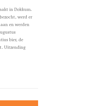
maakt in Dokkum.
bezocht, werd er
edaan en werden
augustus
ius bier, de
t.
Uitzending