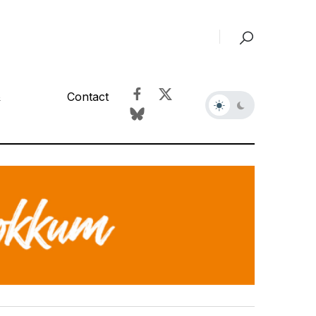
&
Contact
r