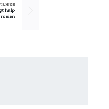
VOLGENDE
gt hulp
groeien