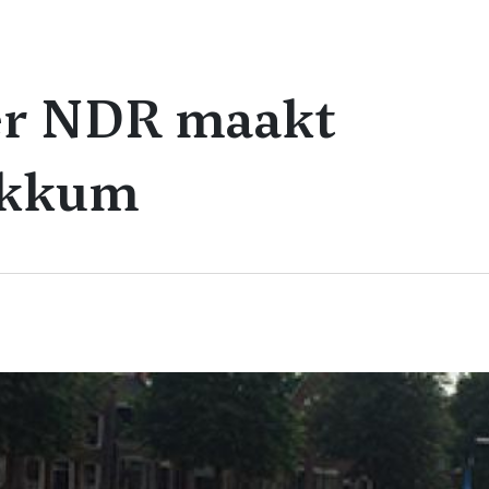
er NDR maakt
okkum