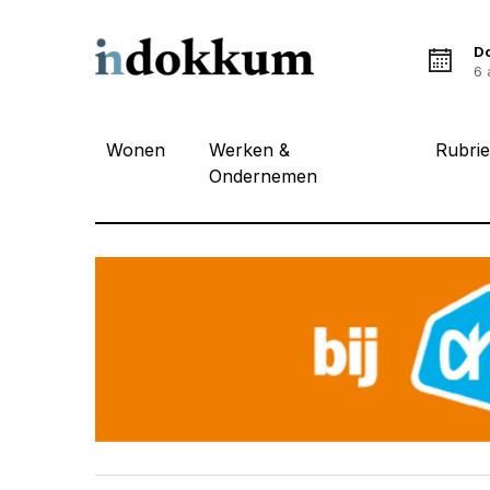
D
6 
Wonen
Werken &
Rubri
Ondernemen