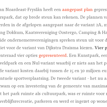
an Noardeast-Fryslân heeft een
aangepast plan
gepres
rspark, dat op brede steun kan rekenen. De plannen 
erden in de afgelopen aangepast naar de variant 2A,
ing Dokkum, Kaatsvereniging Oostergo, Camping & Ha
de ondernemersverenigingen spreken steun uit voor d
iciet voor de variant van Dijkstra Draisma kiezen.
Vier 
nteraad vier opties
gepresenteerd
. Een Kunstpark, ee
veldpark en een Nul-variant waarbij er niets aan het 
de variant kosten daarbij tussen de 15 en 30 miljoen eu
ntuele sportverplaatsing. De tweede variant - het nu 
 kwam op een investering van de gemeente van maximaa
dt het park ruimte als cultuurpark, was er ruimte voor r
erblijfsrecreatie, parkeren en werd er ingezet op wone