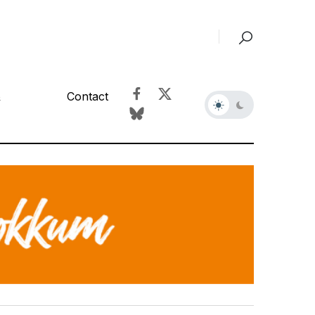
&
Contact
r