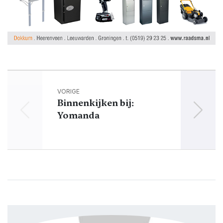
VORIGE
Binnenkijken bij:
Yomanda
Do