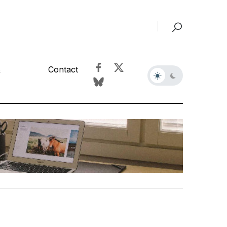
&
Contact
r