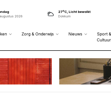
o
ondag
27
C, Licht bewolkt
augustus 2026
Dokkum
Sport 
eken
Zorg & Onderwijs
Nieuws
Cultuu