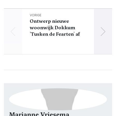
VORIGE
Ontwerp nieuwe
H
woonwijk Dokkum
'Tusken de Fearten' af
du
verw
Marianne Vriesema