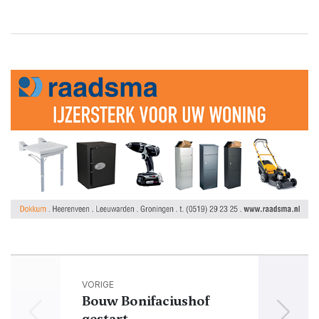
VORIGE
Bouw Bonifaciushof
Conc
gestart