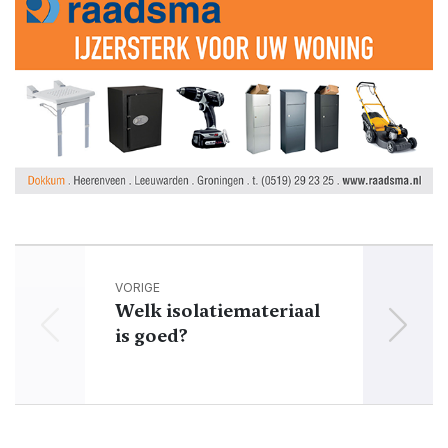
VORIGE
Welk isolatiemateriaal
is goed?
wo