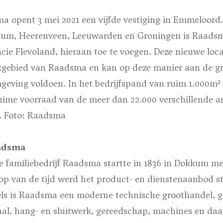
a opent 3 mei 2021 een vijfde vestiging in Emmeloord
kum, Heerenveen, Leeuwarden en Groningen is Raadsma
incie Flevoland, hieraan toe te voegen. Deze nieuwe loca
rkgebied van Raadsma en kan op deze manier aan de g
mgeving voldoen. In het bedrijfspand van ruim 1.000m²
uime voorraad van de meer dan 22.000 verschillende ar
.
Foto: Raadsma
aadsma
familiebedrijf Raadsma startte in 1836 in Dokkum me
oop van de tijd werd het product- en dienstenaanbod s
els is Raadsma een moderne technische groothandel, ge
aal, hang- en sluitwerk, gereedschap, machines en da