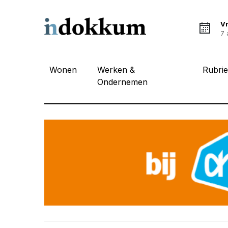
Vr
7 
Wonen
Werken &
Rubri
Ondernemen