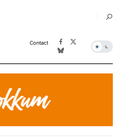
&
Contact
r