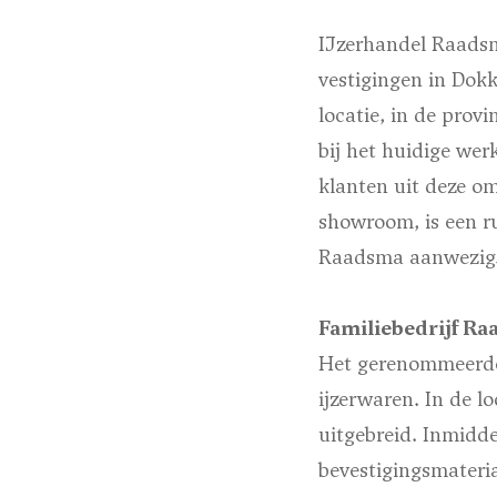
IJzerhandel Raadsm
vestigingen in Dok
locatie, in de prov
bij het huidige we
klanten uit deze o
showroom, is een r
Raadsma aanwezig
Familiebedrijf R
Het gerenommeerde 
ijzerwaren. In de l
uitgebreid. Inmidd
bevestigingsmateri