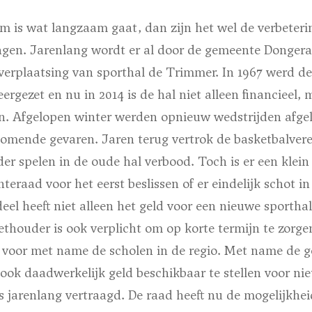
um is wat langzaam gaat, dan zijn het wel de verbeter
ngen. Jarenlang wordt er al door de gemeente Donger
verplaatsing van sporthal de Trimmer. In 1967 werd de
rgezet en nu in 2014 is de hal niet alleen financieel,
en. Afgelopen winter werden opnieuw wedstrijden afge
komende gevaren. Jaren terug vertrok de basketbalvere
r spelen in de oude hal verbood. Toch is er een klein 
teraad voor het eerst beslissen of er eindelijk schot i
l heeft niet alleen het geld voor een nieuwe sporthal
thouder is ook verplicht om op korte termijn te zorgen
 voor met name de scholen in de regio. Met name de 
ook daadwerkelijk geld beschikbaar te stellen voor n
 jarenlang vertraagd. De raad heeft nu de mogelijkhei