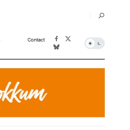
&
Contact
r