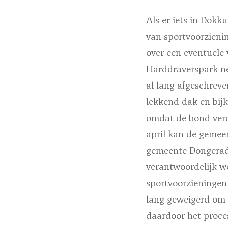
Als er iets in Dokk
van sportvoorzieni
over een eventuele 
Harddraverspark nee
al lang afgeschrev
lekkend dak en bij
omdat de bond verde
april kan de gemeen
gemeente Dongeradee
verantwoordelijk we
sportvoorzieningen
lang geweigerd om 
daardoor het proces