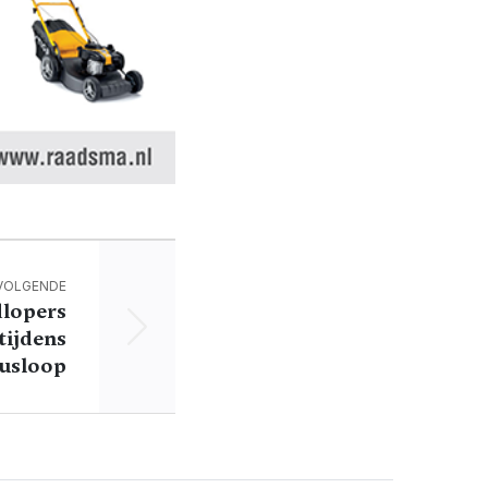
VOLGENDE
lopers
tijdens
iusloop