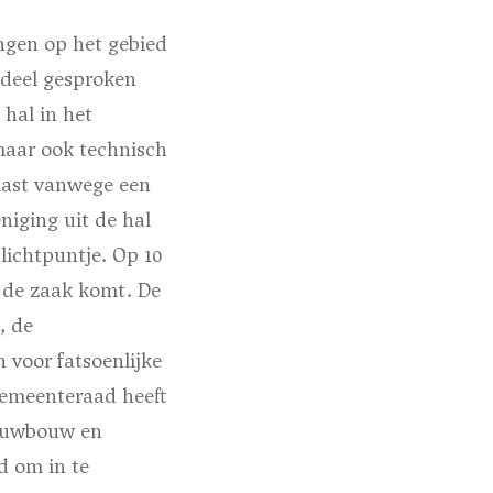
ingen op het gebied
adeel gesproken
 hal in het
 maar ook technisch
last vanwege een
niging uit de hal
lichtpuntje. Op 10
n de zaak komt. De
, de
 voor fatsoenlijke
gemeenteraad heeft
ieuwbouw en
d om in te