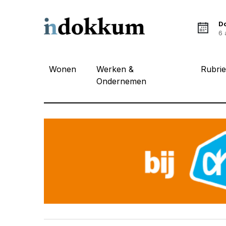
D
6 
Wonen
Werken &
Rubri
Ondernemen