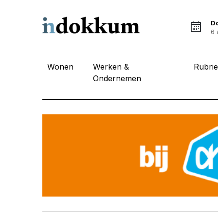
D
6 
Wonen
Werken &
Rubri
Ondernemen