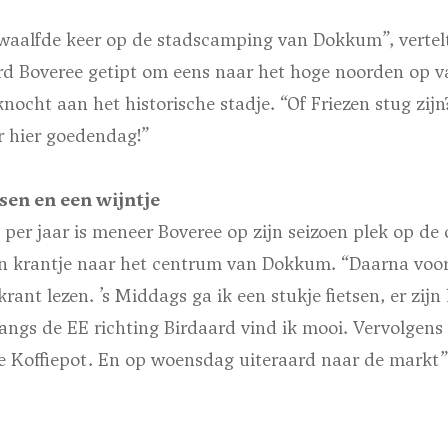
 twaalfde keer op de stadscamping van Dokkum”, verte
erd Boveree getipt om eens naar het hoge noorden op v
knocht aan het historische stadje. “Of Friezen stug zijn
r hier goedendag!”
tsen en een wijntje
er jaar is meneer Boveree op zijn seizoen plek op de
een krantje naar het centrum van Dokkum. “Daarna voo
krant lezen. ’s Middags ga ik een stukje fietsen, er zijn
 langs de EE richting Birdaard vind ik mooi. Vervolgens 
e Koffiepot. En op woensdag uiteraard naar de markt”,