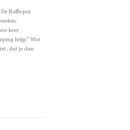
 De Koffiepot
worden:
wee keer
mping krijg.” Wat
st, dat je dan