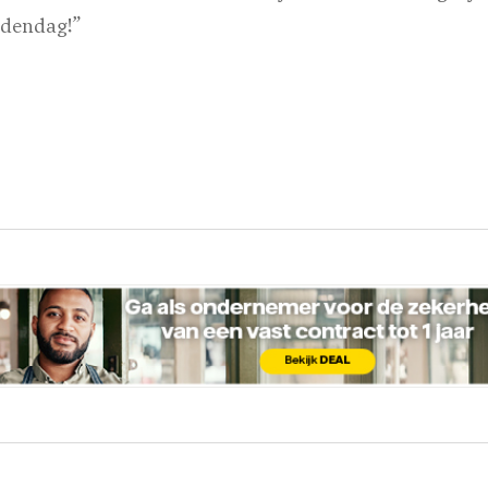
edendag!”