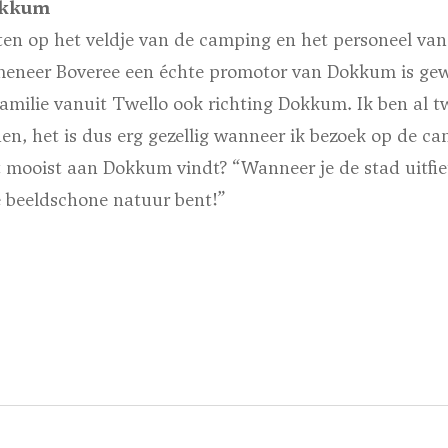
okkum
ten op het veldje van de camping en het personeel van
meneer Boveree een échte promotor van Dokkum is ge
amilie vanuit Twello ook richting Dokkum. Ik ben al t
, het is dus erg gezellig wanneer ik bezoek op de ca
 mooist aan Dokkum vindt? “Wanneer je de stad uitfiet
e beeldschone natuur bent!”