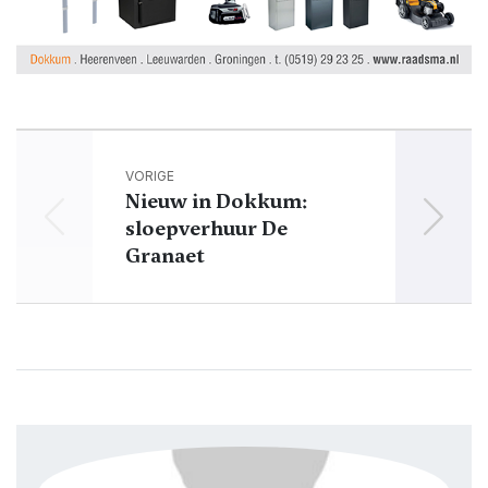
VORIGE
Nieuw in Dokkum:
Zom
sloepverhuur De
Granaet