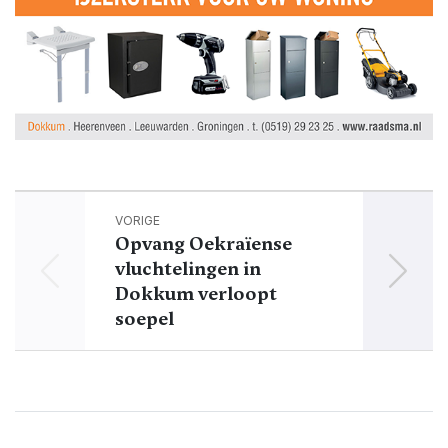
VORIGE
Opvang Oekraïense
Succe
vluchtelingen in
Dokkum verloopt
soepel