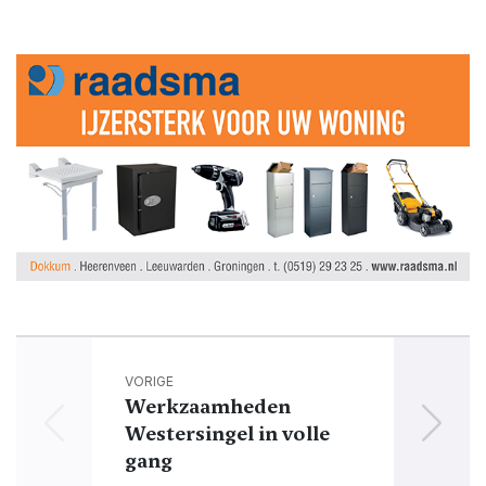
VORIGE
Werkzaamheden
Westersingel in volle
E
gang