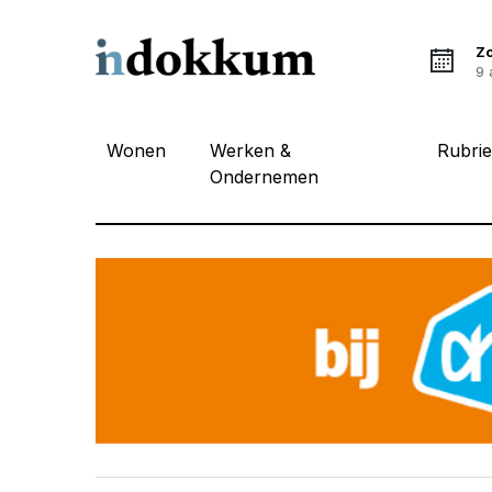
Z
9 
Wonen
Werken &
Rubri
Ondernemen