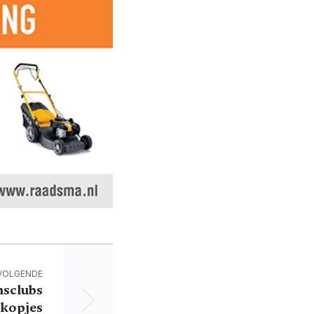
VOLGENDE
nsclubs
'kopjes