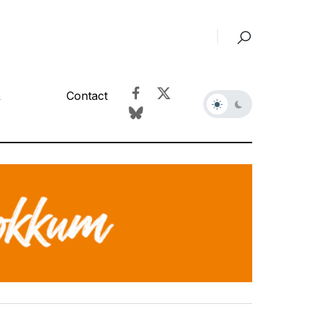
&
Contact
r