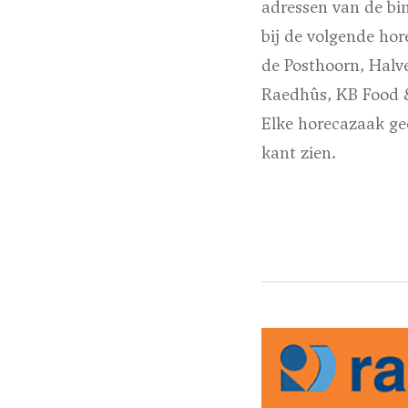
adressen van de bi
bij de volgende ho
de Posthoorn, Halve
Raedhûs, KB Food &
Elke horecazaak gee
kant zien.