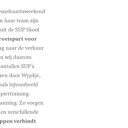
Hemelvaartsweekend
n haar team zijn
uit de SUP Skool
roeispurt voor
ag naar de verhuur
ben wij daarom
aantallen SUP’s
ssen door Wypkje,
als bijvoorbeeld
piertraining.
planning. Zo voegen
en verschillende
ppen verbindt