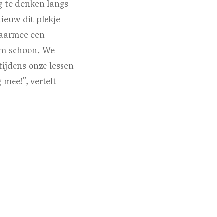
g te denken langs
ieuw dit plekje
daarmee een
um schoon. We
ijdens onze lessen
mee!”, vertelt