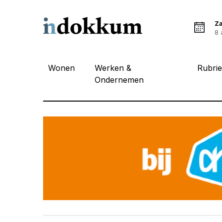
Z
8 
Wonen
Werken &
Rubri
Ondernemen