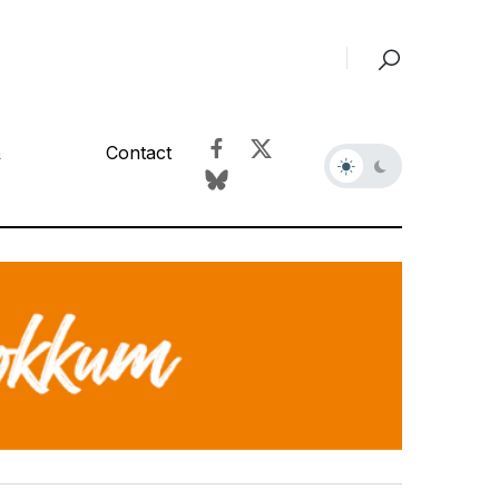
&
Contact
r