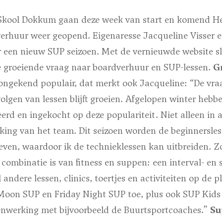
 Skool Dokkum gaan deze week van start en komend 
erhuur weer geopend. Eigenaresse Jacqueline Visser e
r een nieuw SUP seizoen. Met de vernieuwde website sl
e groeiende vraag naar boardverhuur en SUP-lessen.
G
ongekend populair, dat merkt ook Jacqueline: “De vra
olgen van lessen blijft groeien. Afgelopen winter heb
eerd en ingekocht op deze populariteit. Niet alleen in 
rking van het team. Dit seizoen worden de beginnersle
ven, waardoor ik de technieklessen kan uitbreiden. Zo
 combinatie is van fitness en suppen: een interval- en s
 andere lessen, clinics, toertjes en activiteiten op de 
Moon SUP en Friday Night SUP toe, plus ook SUP Kids 
menwerking met bijvoorbeeld de Buurtsportcoaches.”
Su