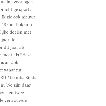
queline voor ogen
prachtige sport.
 Ik zie ook nieuwe
SUP Skool Dokkum
lijke doelen met
 jaar de
 dit jaar als
e moet als Friese
huur
Ook
et vanaf nu
e SUP boards. Sinds
is. We zijn daar
oons en twee
de vertrouwde