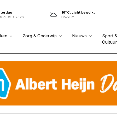
o
aterdag
16
C, Licht bewolkt
augustus 2026
Dokkum
Sport 
eken
Zorg & Onderwijs
Nieuws
Cultuu