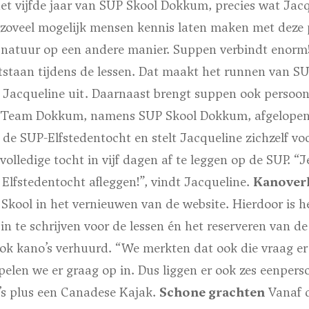
het vijfde jaar van SUP Skool Dokkum, precies wat Jac
g zoveel mogelijk mensen kennis laten maken met deze 
 natuur op een andere manier. Suppen verbindt enorm!
staan tijdens de lessen. Dat maakt het runnen van 
t Jacqueline uit. Daarnaast brengt suppen ook persoon
e Team Dokkum, namens SUP Skool Dokkum, afgelopen
e SUP-Elfstedentocht en stelt Jacqueline zichzelf voor
volledige tocht in vijf dagen af te leggen op de SUP. “J
Elfstedentocht afleggen!”, vindt Jacqueline.
Kanover
Skool in het vernieuwen van de website. Hierdoor is h
in te schrijven voor de lessen én het reserveren van d
ok kano’s verhuurd. “We merkten dat ook die vraag er 
elen we er graag op in. Dus liggen er ook zes eenpers
s plus een Canadese Kajak.
Schone grachten
Vanaf 