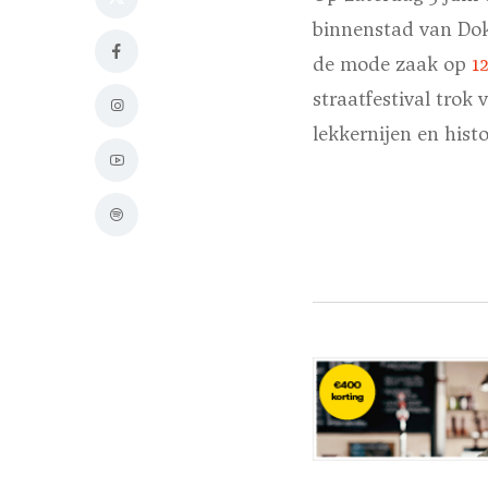
binnenstad van Dokk
de mode zaak op
1
straatfestival trok
lekkernijen en hist