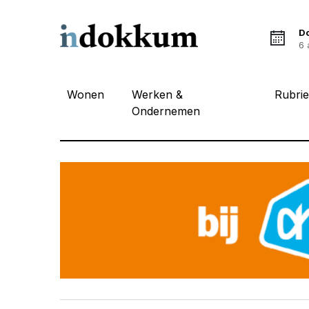
D
6 
Wonen
Werken &
Rubri
Ondernemen