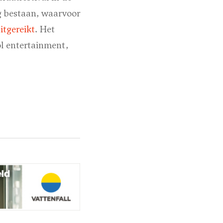
ig bestaan, waarvoor
itgereikt
. Het
ol entertainment,