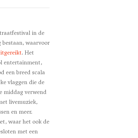
raatfestival in de
ig bestaan, waarvoor
itgereikt
. Het
ol entertainment,
od een breed scala
jke vlaggen die de
ele middag verwend
met livemuziek,
ssen en meer.
et, waar het ook de
esloten met een