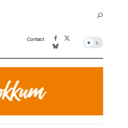
&
Contact
r