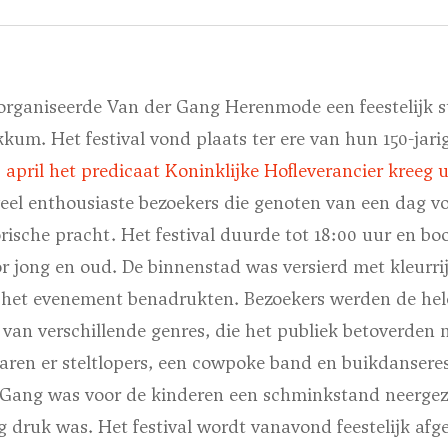
organiseerde Van der Gang Herenmode een feestelijk st
um. Het festival vond plaats ter ere van hun 150-jar
2 april het predicaat Koninklijke Hofleverancier kreeg u
 veel enthousiaste bezoekers die genoten van een dag v
orische pracht. Het festival duurde tot 18:00 uur en bo
or jong en oud. De binnenstad was versierd met kleurri
n het evenement benadrukten. Bezoekers werden de h
 van verschillende genres, die het publiek betoverden 
aren er steltlopers, een cowpoke band en buikdansere
Gang was voor de kinderen een schminkstand neergez
g druk was. Het festival wordt vanavond feestelijk afg