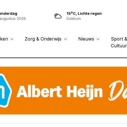
o
onderdag
15
C, Lichte regen
augustus 2026
Dokkum
Sport 
eken
Zorg & Onderwijs
Nieuws
Cultuu