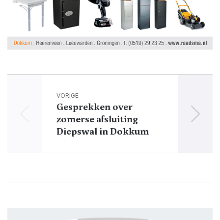
VORIGE
Gesprekken over
zomerse afsluiting
plo
Diepswal in Dokkum