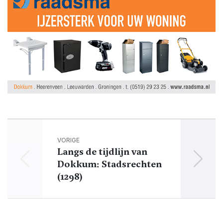
VORIGE
Langs de tijdlijn van
Zo
Dokkum: Stadsrechten
ret
(1298)