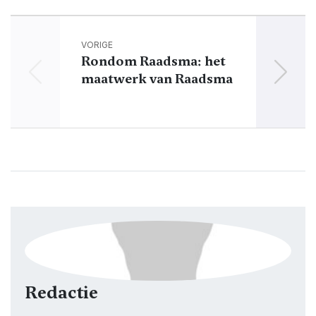
VORIGE
Rondom Raadsma: het
Sa
maatwerk van Raadsma
Mont
Redactie