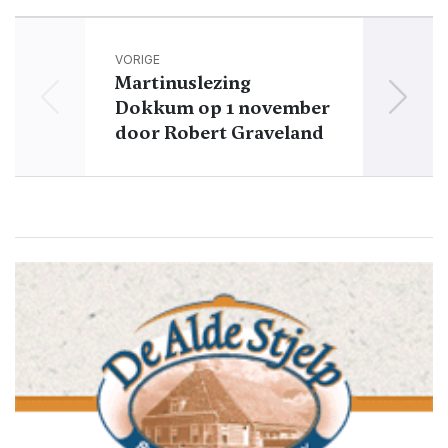
VORIGE
Martinuslezing
Zo haa
Dokkum op 1 november
jo
door Robert Graveland