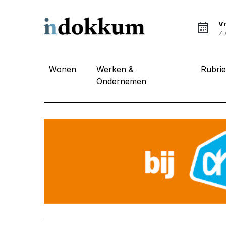
Vr
7 
Wonen
Werken &
Rubri
Ondernemen