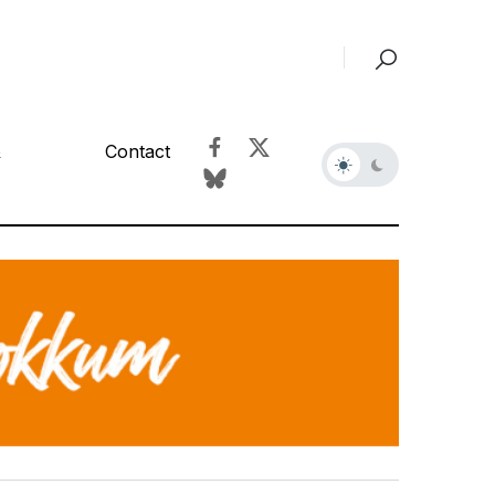
&
Contact
r