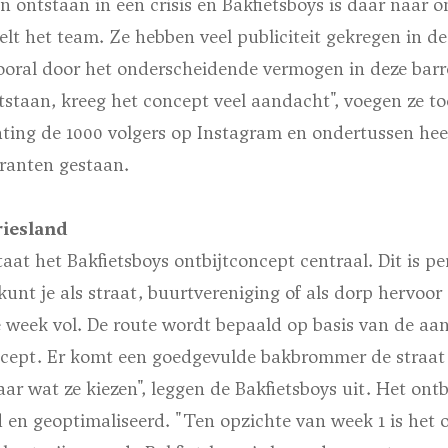
n ontstaan in een crisis en Bakfietsboys is daar naar o
telt het team. Ze hebben veel publiciteit gekregen in d
ooral door het onderscheidende vermogen in deze barre
tstaan, kreeg het concept veel aandacht", voegen ze t
hting de 1000 volgers op Instagram en ondertussen heeft 
kranten gestaan.
riesland
aat het Bakfietsboys ontbijtconcept centraal. Dit is p
 kunt je als straat, buurtvereniging of als dorp hervoo
re week vol. De route wordt bepaald op basis van de a
ncept. Er komt een goedgevulde bakbrommer de straat 
ar wat ze kiezen", leggen de Bakfietsboys uit. Het ontb
en geoptimaliseerd. "Ten opzichte van week 1 is het o