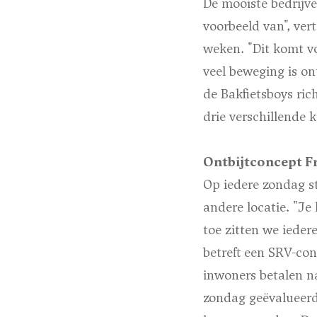
De mooiste bedrijve
voorbeeld van", ver
weken. "Dit komt v
veel beweging is on
de Bakfietsboys ric
drie verschillende 
Ontbijtconcept F
Op iedere zondag st
andere locatie. "Je
toe zitten we iede
betreft een SRV-co
inwoners betalen na
zondag geëvalueerd 