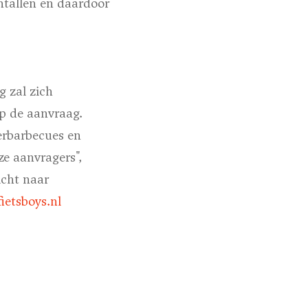
antallen en daardoor
g zal zich
p de aanvraag.
erbarbecues en
e aanvragers",
icht naar
etsboys.nl