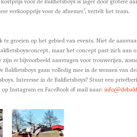
kostprijs voor de Bakfietsboys is lager door grotere a
ere verkoopprijs voor de afnemer", vertelt het team.
k te groeien op het gebied van events. Niet de aanvraa
akfietsboysconcept, maar het concept past zich aan o
ijn er bijvoorbeeld aanvragen voor trouwerijen, zom
e Bakfietsboys gaan volledig mee in de wensen van dez
boys. Interesse in de Bakfietsboys? Stuur een privéber
al op Instagram en FaceBook of mail naar:
info@debakfi