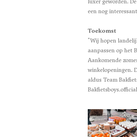
luxer geworden. De 
een nog interessant
Toekomst
"Wij hopen landelij
aanpassen op het B
Aankomende zomer z
winkelopeningen. D
aldus Team Bakfiets
Bakfietsboys.offici