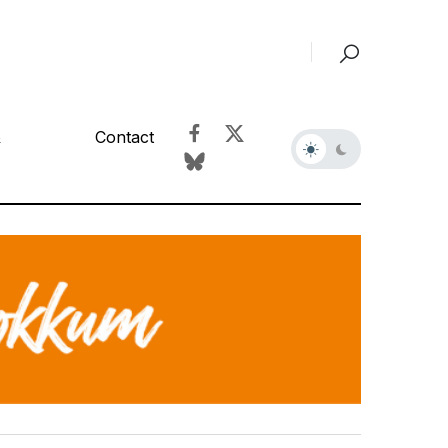
&
Contact
r