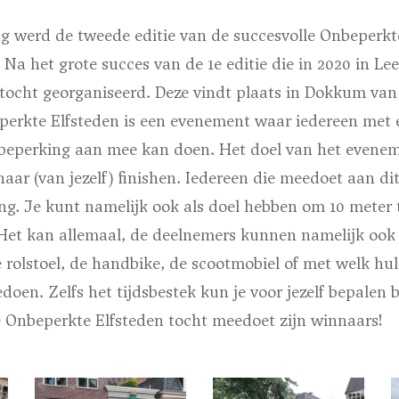
 werd de tweede editie van de succesvolle Onbeperkte
a het grote succes van de 1e editie die in 2020 in 
 tocht georganiseerd. Deze vindt plaats in Dokkum van 
perkte Elfsteden is een evenement waar iedereen met 
beperking aan mee kan doen. Het doel van het evenemen
nnaar (van jezelf) finishen. Iedereen die meedoet aan d
ling. Je kunt namelijk ook als doel hebben om 10 meter
Het kan allemaal, de deelnemers kunnen namelijk ook
e rolstoel, de handbike, de scootmobiel of met welk hu
oen. Zelfs het tijdsbestek kun je voor jezelf bepalen 
e Onbeperkte Elfsteden tocht meedoet zijn winnaars