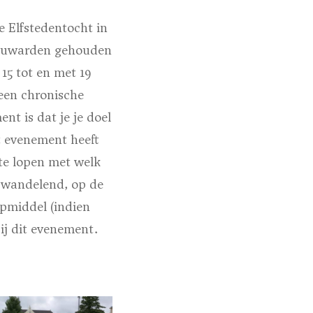
 Elfstedentocht in
Leeuwarden gehouden
15 tot en met 19
een chronische
t is dat je je doel
it evenement heeft
 te lopen met welk
 wandelend, op de
lpmiddel (indien
bij dit evenement.
!