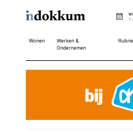
Vr
7 
Wonen
Werken &
Rubri
Ondernemen