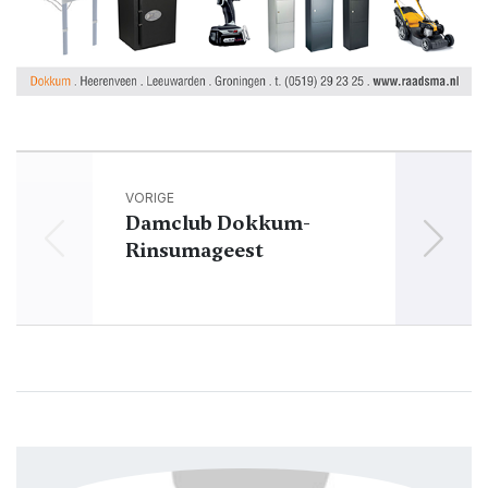
VORIGE
Damclub Dokkum-
Ook
Rinsumageest
het 