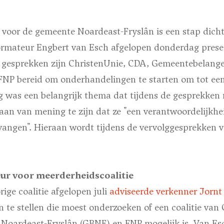
 voor de gemeente Noardeast-Fryslân is een stap dichter
formateur Engbert van Esch afgelopen donderdag prese
e gesprekken zijn ChristenUnie, CDA, Gemeentebelang
FNP bereid om onderhandelingen te starten om tot een 
 was een belangrijk thema dat tijdens de gesprekken n
 aan van mening te zijn dat ze "een verantwoordelijk
angen". Hieraan wordt tijdens de vervolggesprekken ve
ur voor meerderheidscoalitie
rige coalitie afgelopen juli
adviseerde verkenner Jorn
 te stellen die moest onderzoeken of een coalitie van
oardeast-Fryslân (GBNF) en FNP mogelijk is. Van Esc