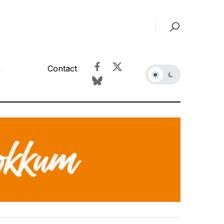
&
Contact
r