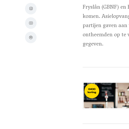
Fryslân (GBNF) en 
komen. Asielopvang
partijen gaven aan
ontheemden op te v
gegeven.