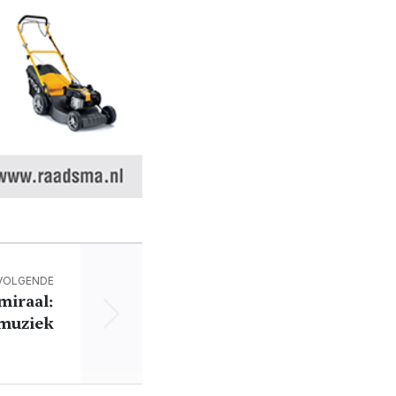
VOLGENDE
miraal:
 muziek