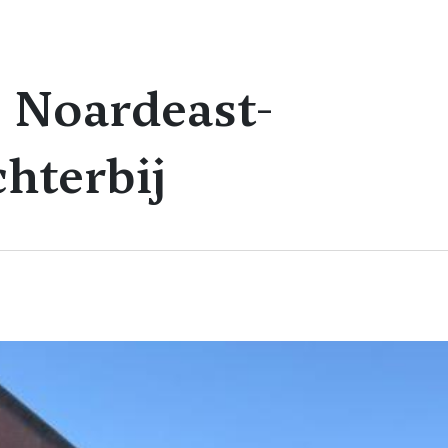
e Noardeast-
chterbij