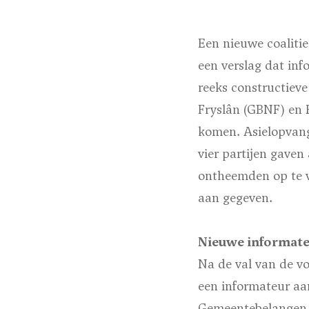
Een nieuwe coalitie
een verslag dat in
reeks constructiev
Fryslân (GBNF) en 
komen. Asielopvang
vier partijen gaven
ontheemden op te v
aan gegeven.
Nieuwe informate
Na de val van de vo
een informateur aan
Gemeentebelangen N