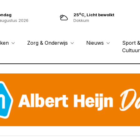
o
ondag
25
C, Licht bewolkt
augustus 2026
Dokkum
Sport 
eken
Zorg & Onderwijs
Nieuws
Cultuu