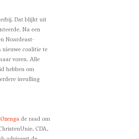
bij. Dat blijkt uit
nteerde. Na een
en Noardeast-
nieuwe coalitie te
aar voren. Alle
heid hebben om
rdere invulling
t Ozenga
de raad om
 ChristenUnie, CDA,
h adviseert de