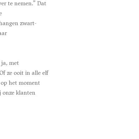
ver te nemen.” Dat
e
n hangen zwart-
aar
 ja, met
ze ooit in alle elf
is op het moment
j onze klanten