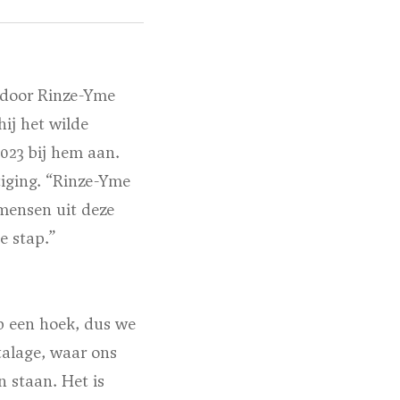
 door Rinze-Yme
hij het wilde
2023 bij hem aan.
iging. “Rinze-Yme
 mensen uit deze
e stap.”
op een hoek, dus we
talage, waar ons
 staan. Het is