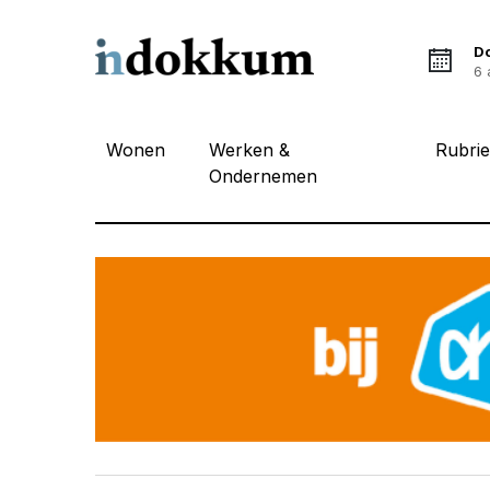
D
6 
Wonen
Werken &
Rubri
Ondernemen