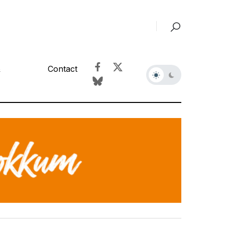
&
Contact
r