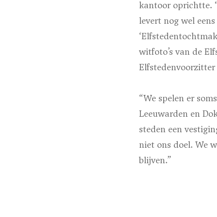
kantoor oprichtte.
levert nog wel een
‘Elfstedentochtmake
witfoto’s van de El
Elfstedenvoorzitte
“We spelen er soms 
Leeuwarden en Dokku
steden een vestigi
niet ons doel. We w
blijven.”