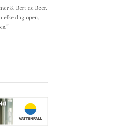
er 8. Bert de Boer,
n elke dag open,
es.”