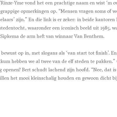
 “Rinze-Yme vond het een prachtige naam en wist ‘m o
s grappige opmerkingen op. “Mensen vragen soms of w
laars’ zijn.” En die link is er zeker: in beide kantore
fstedentocht, waaronder een iconisch beeld uit 1985, w
r Sipkema de arm heft van winnaar Van Benthem.
bewust op in, met slogans als ‘van start tot finish’. En
m hebben we al twee van de elf steden te pakken.” Of 
ng openen? Bert schudt lachend zijn hoofd. “Nee, dat 
illen het mooi kleinschalig houden en gewoon dicht bi