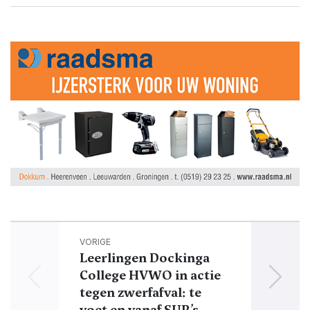
VORIGE
Leerlingen Dockinga
College HVWO in actie
He
tegen zwerfafval: te
wo
voet en vanaf SUP’s