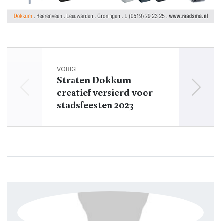
VORIGE
Straten Dokkum
Spec
creatief versierd voor
Grote
stadsfeesten 2023