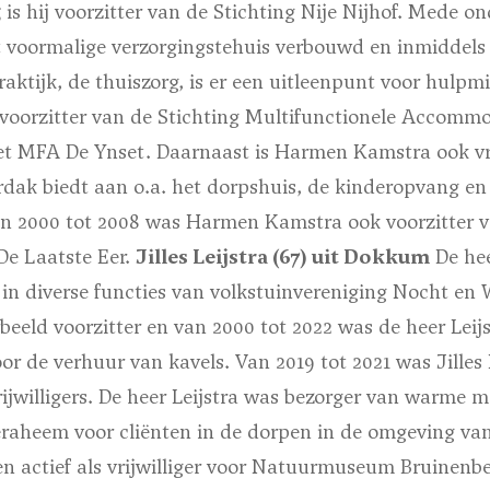
 is hij voorzitter van de Stichting Nije Nijhof. Mede on
t voormalige verzorgingstehuis verbouwd en inmiddels
aktijk, de thuiszorg, is er een uitleenpunt voor hulpm
voorzitter van de Stichting Multifunctionele Accommo
het MFA De Ynset. Daarnaast is Harmen Kamstra ook vri
rdak biedt aan o.a. het dorpshuis, de kinderopvang en
an 2000 tot 2008 was Harmen Kamstra ook voorzitter 
De Laatste Eer.
Jilles Leijstra (67) uit Dokkum
De hee
f in diverse functies van volkstuinvereniging Nocht en W
rbeeld voorzitter en van 2000 tot 2022 was de heer Leij
or de verhuur van kavels. Van 2019 tot 2021 was Jilles L
ijwilligers. De heer Leijstra was bezorger van warme m
aheem voor cliënten in de dorpen in de omgeving va
aren actief als vrijwilliger voor Natuurmuseum Bruinenbe