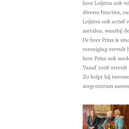
heer Leijstra ook vri
diverse functies, v
Leijstra ook actief
metalen, waarbij d
De heer Prins is si
vereniging vervult h
heer Prins ook med
Vanaf 2008 vervult 
Zo helpt hij tweewe
zorgcentrum aanwez