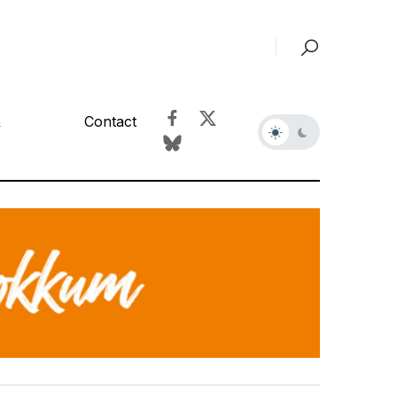
&
Contact
r