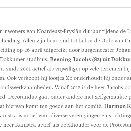
er inwoners van Noardeast-Fryslân dit jaar tijdens de L
cheiding. Allen zijn benoemd tot Lid in de Orde van O
eiding op 26 april uitgereikt door burgemeester Joha
 Dokkumer stadhuis.
Beening Jacobs (82) uit Dokk
 sinds 2001 actief als vrijwilliger op vele terreinen bi
m. Ook verkoopt hij lootjes Zo onderhoudt hij onder a
houdswerkzaamheden. Vanaf 2012 is de heer Jacobs ook
rd. Decorandus gaat onder andere met zelfgemaakte 
st hiervan komt ten goede aan het comité.
Harmen Ka
mstra is actief voor diverse verenigingen en stichtin
de heer Kamstra actief als boekhouder voor de Protest