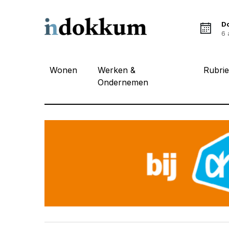
D
6 
Wonen
Werken &
Rubri
Ondernemen