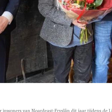
er inwoners van Noardeast-Fryslân dit jaar tijdens de L