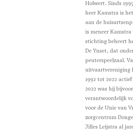
Holwert. Sinds 1995
heer Kamstra is he
aan de huisartsenpr
is meneer Kamstra 
stichting beheert 
De Ynset, dat onde
peuterspeelzaal. V
uitvaartvereniging 
1992 tot 2022 actie
2022 was hij bijvoo
verantwoordelijk vo
voor de Unie van Vr
zorgcentrum Donger
Jilles Leijstra al j