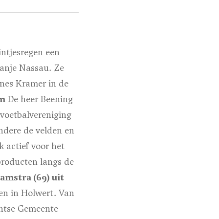
intjesregen een
ranje Nassau. Ze
nnes Kramer in de
um
De heer Beening
j voetbalvereniging
ndere de velden en
 actief voor het
producten langs de
mstra (69) uit
gen in Holwert. Van
antse Gemeente